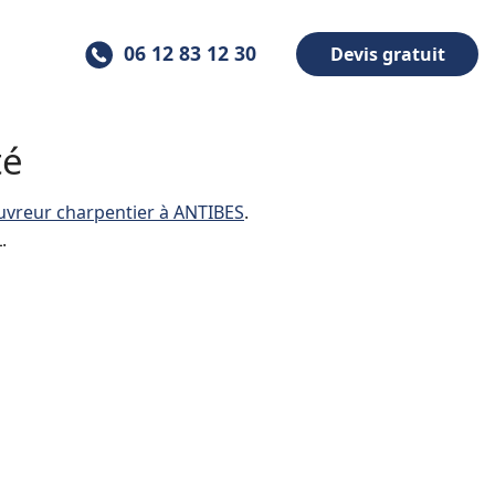
06 12 83 12 30
Devis gratuit
té
uvreur charpentier à ANTIBES
.
.