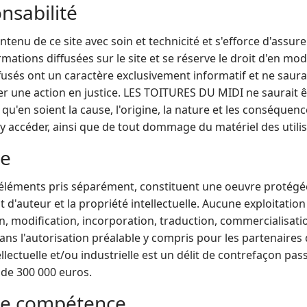
nsabilité
enu de ce site avec soin et technicité et s'efforce d'assure
ormations diffusées sur le site et se réserve le droit d'en m
diffusés ont un caractère exclusivement informatif et ne sau
 une action en justice. LES TOITURES DU MIDI ne saurait ê
u'en soient la cause, l'origine, la nature et les conséquences
d'y accéder, ainsi que de tout dommage du matériel des utili
le
 éléments pris séparément, constituent une oeuvre protégée 
it d'auteur et la propriété intellectuelle. Aucune exploitati
on, modification, incorporation, traduction, commercialisatio
 sans l'autorisation préalable y compris pour les partenair
ellectuelle et/ou industrielle est un délit de contrefaçon pas
de 300 000 euros.
 de compétence