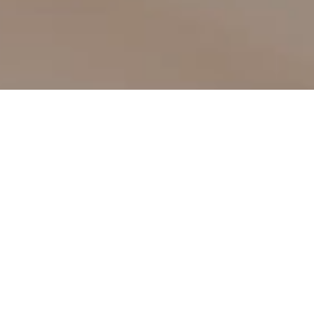
TOITURE
Les toitures du midi à Antibes (06) :
Votre expert de la toiture dans les
Alpes-Maritimes
Depuis plusieurs années, Les toitures du Midi
accompagne les particuliers et les professionnels
d’Antibes et de tout le département des Alpes-
Maritimes (06) dans leurs projets de couverture. Que
vous ayez besoin d’un dépannage urgent, d’un
nettoyage de toiture, d’une réparation de charpente
ou encore de travaux de zinguerie ou d’isolation,